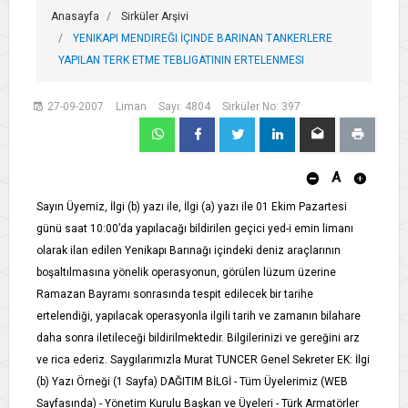
Anasayfa
Sirküler Arşivi
YENIKAPI MENDIREĞI İÇINDE BARINAN TANKERLERE
YAPILAN TERK ETME TEBLIGATININ ERTELENMESI
27-09-2007
Liman
Sayı: 4804
Sirküler No: 397
A
Sayın Üyemiz, İlgi (b) yazı ile, İlgi (a) yazı ile 01 Ekim Pazartesi
günü saat 10:00’da yapılacağı bildirilen geçici yed-i emin limanı
olarak ilan edilen Yenikapı Barınağı içindeki deniz araçlarının
boşaltılmasına yönelik operasyonun, görülen lüzum üzerine
Ramazan Bayramı sonrasında tespit edilecek bir tarihe
ertelendiği, yapılacak operasyonla ilgili tarih ve zamanın bilahare
daha sonra iletileceği bildirilmektedir. Bilgilerinizi ve gereğini arz
ve rica ederiz. Saygılarımızla Murat TUNCER Genel Sekreter EK: İlgi
(b) Yazı Örneği (1 Sayfa) DAĞITIM BİLGİ - Tüm Üyelerimiz (WEB
Sayfasında) - Yönetim Kurulu Başkan ve Üyeleri - Türk Armatörler