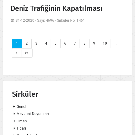
Deniz Trafiğinin Kapatılması
31-12-2020 - Sayı: 4696 - Sirküler No: 1461
1
2
3
4
5
6
7
8
9
10
…
»
»»
Sirküler
Genel
Mevzuat Duyuruları
Liman
Ticari