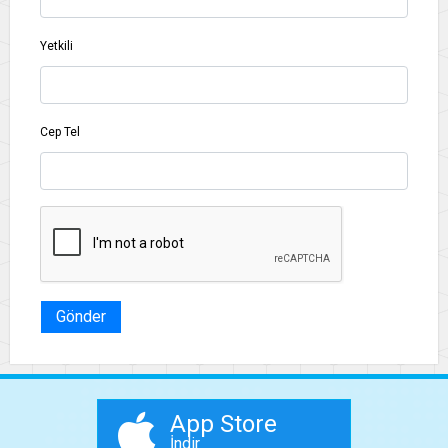
Yetkili
Cep Tel
Gönder
App Store
İndir