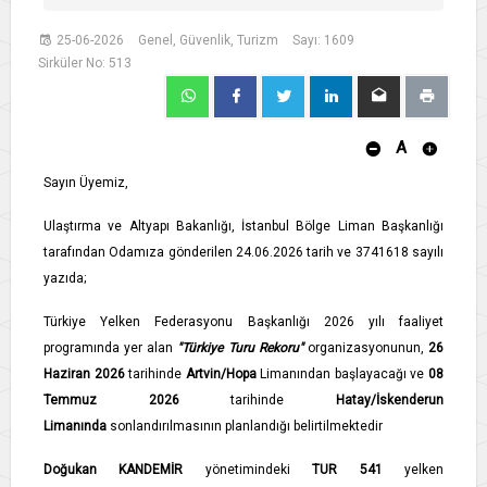
25-06-2026
Genel, Güvenlik, Turizm
Sayı: 1609
Sirküler No: 513
A
Sayın Üyemiz,
Ulaştırma ve Altyapı Bakanlığı, İstanbul Bölge Liman Başkanlığı
tarafından Odamıza gönderilen 24.06.2026 tarih ve 3741618 sayılı
yazıda;
Türkiye Yelken Federasyonu Başkanlığı 2026 yılı faaliyet
programında yer alan
"Türkiye Turu Rekoru"
organizasyonunun,
26
Haziran 2026
tarihinde
Artvin/Hopa
Limanından başlayacağı ve
08
Temmuz 2026
tarihinde
Hatay/İskenderun
Limanında
sonlandırılmasının planlandığı belirtilmektedir
Doğukan KANDEMİR
yönetimindeki
TUR 541
yelken