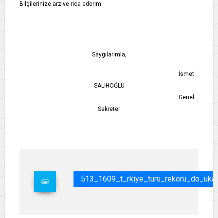
Bilgilerinize arz ve rica ederim.
Saygılarımla,
İsmet
SALİHOĞLU
Genel
Sekreter
513_1609_t_rkiye_turu_rekoru_do_uka