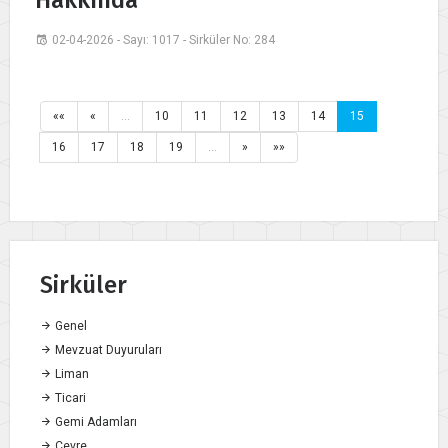
02-04-2026 - Sayı: 1017 - Sirküler No: 284
««
«
…
10
11
12
13
14
15
16
17
18
19
…
»
»»
Sirküler
Genel
Mevzuat Duyuruları
Liman
Ticari
Gemi Adamları
Çevre