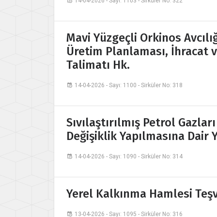
14-04-2026 - Sayı: 1103 - Sirküler No: 322
Mavi Yüzgeçli Orkinos Avcılığı
Üretim Planlaması, İhracat v
Talimatı Hk.
14-04-2026 - Sayı: 1100 - Sirküler No: 318
Sıvılaştırılmış Petrol Gazlar
Değişiklik Yapılmasına Dair
14-04-2026 - Sayı: 1090 - Sirküler No: 314
Yerel Kalkınma Hamlesi Teşv
13-04-2026 - Sayı: 1095 - Sirküler No: 316