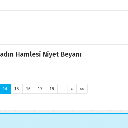
adın Hamlesi Niyet Beyanı
14
15
16
17
18
…
»
»»