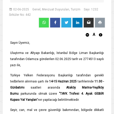
02-06-2025
Genel, Mevzuat Duyuruları, Turizm
Sayı: 1232
Sirküler No: 442
A
Sayın Üyemiz,
Ulaştırma ve Altyapı Bakanlığı, İstanbul Bölge Liman Başkanlığı
tarafından Odamıza gönderilen 02.06.2025 tarih ve 2774513 sayılı
yazı ile,
Türkiye Yelken Federasyonu Başkanlığı tarafından gerekli
tedbirlerin alınması şartı ile
14-15 Haziran 2025
tarihlerinde
11.00 -
Günbatımı
saatleri arasında
Ataköy Marina-Yeşilköy
Burnu
parkurunda olmak üzere
"TAYK Trofesi 4. Ayak GİSBİR
Kupası Yat Yarışları
"nın yapılacağı belirtilmektedir.
Seyir, can, mal ve çevre güvenliği bakımından, bölgede dikkatli