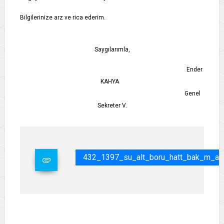
Bilgilerinize arz ve rica ederim.
Saygılarımla,
Ender
KAHYA
Genel
Sekreter V.
432_1397_su_alt_boru_hatt_bak_m_al_