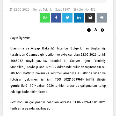
22-05-2026
Genel, Teknik
Sayı: 1397
Sirküler No: 432
A
Sayın Üyemiz,
Ulaştırma ve Altyapı Bakanlığı İstanbul Bölge Liman Başkanlığı
tarafından Odamıza gönderilen ve ekte sunulan 22.05.2026 tarihli
3665962 sayılı yazıda; İstanbul ili, Sarıyer ilçesi, Yeniköy
Mahallesi, Köybaşı Cad. No:107 adresinde bulunan taşınmazın su
altı boru hattının bakımı ve kontrolü amacıyla su altında video ve
fotoğraf çekilmesi işi için
TDS 502(1509968) isimli dalgıç
gemisi
ile 01-10 Haziran 2026 tarihleri arasında çalışma izni talep
edildiği ifade edilmektedir.
Söz konusu çalışmanın belirtilen adreste 01.06.2026-10.06.2026
tarihleri arasında yapılması;