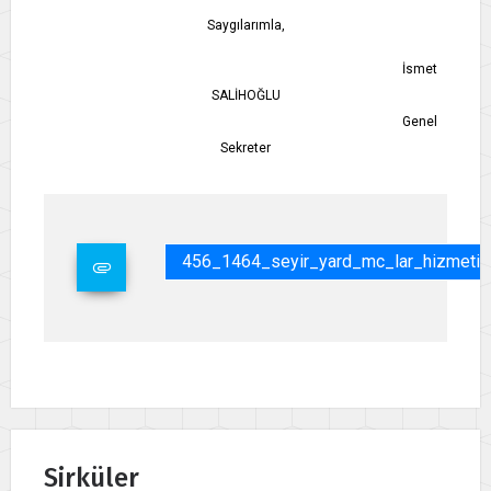
Saygılarımla,
İsmet
SALİHOĞLU
Genel
Sekreter
456_1464_seyir_yard_mc_lar_hizmeti.
Sirküler