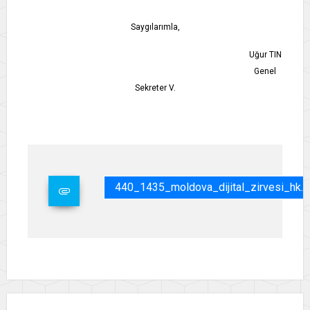
Saygılarımla,
Uğur TIN
Genel
Sekreter V.
440_1435_moldova_dijital_zirvesi_hk.