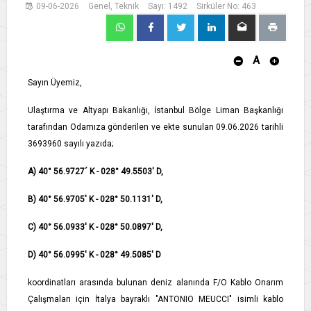
09-06-2026
Genel, Teknik
Sayı: 1492
Sirküler No: 463
A
Sayın Üyemiz,
Ulaştırma ve Altyapı Bakanlığı, İstanbul Bölge Liman Başkanlığı
tarafından Odamıza gönderilen ve ekte sunulan 09.06.2026 tarihli
3693960 sayılı yazıda;
A) 40° 56.9727´ K - 028° 49.5503' D,
B) 40° 56.9705' K - 028° 50.1131' D,
C) 40° 56.0933' K - 028° 50.0897' D,
D) 40° 56.0995' K - 028° 49.5085' D
koordinatları arasında bulunan deniz alanında F/O Kablo Onarım
Çalışmaları için İtalya bayraklı "ANTONIO MEUCCI" isimli kablo