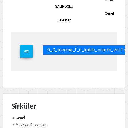
SALİHOĞLU
Genel
Sekreter
0_0_mecma_f_o_kablo_onarim_zni.pdf
Sirküler
Genel
Mevzuat Duyuruları