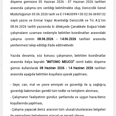
döşeme gemisine 05 Haziran 2026 - 07 Haziran 2026 tarihleri
arasında çalışma izni verildiği belirtilmekte olup, Denizcilik Genel
Müdürlüğünün 05.06.2026 tarih ve E-19463099-130.02.06-3690132
sayılı yazısı ve Enmar Vapur Acenteliği Denizcilik ve Tic A.Ş.'nin
08.06.2026 tarihli yazısında ki dilekçede Çanakkale Boğazı'ndaki
çalışmaların uzaması nedeniyle belirtilen koordinatları arasındaki
çalışma izninin
08.06.2026 - 14.06.2026
tarihleri arasında
yenilenmesi talep edildiği ifade edilmektedir.
Yazıda devamla, söz konusu çalışmanın, belirtilen koordinatlar
arasında İtalya bayraklı
"ANTONIO MEUCCI"
isimli kablo döşeme
gemisi kullanılarak
08 Haziran 2026 - 14 Haziran 2026
tarihleri
arasında aşağıda belirtilen koşullara uyarak yapılması;
- Seyir, can, mal ve çevre emniyeti ve güvenliği ile iş sağlığı-iş
güvenliği bakımından gerekli tüm tedbir ve tertiplerin alınması,
- Çalışmanın faaliyetinin gündüz şartlarında ve uygun hava/deniz
koşullarında yapılması,
- Çalışma yapacak deniz aracının tüm ulusal/uluslararası belgeleri
ile gemiadamı belgelerinin güncel ve geçerli olması,