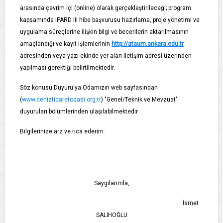
arasında çevrim içi (online) olarak gerçekleştirileceği; program
kapsamında IPARD III hibe başvurusu hazırlama, proje yönetimi ve
uygulama süreçlerine ilişkin bilgi ve becerilerin aktarılmasının
amaçlandığı ve kayıt işlemlerinin
http://ataum.ankara.edu.tr
adresinden veya yazı ekinde yer alan iletişim adresi üzerinden
yapılması gerektiği belirtilmektedir.
Söz konusu Duyuru'ya Odamızın web sayfasından
(
www.denizticaretodasi.org.tr
) "Genel/Teknik ve Mevzuat"
duyuruları bölümlerinden ulaşılabilmektedir.
Bilgilerinize arz ve rica ederim.
Saygılarımla,
İsmet
SALİHOĞLU