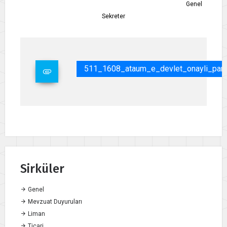
Genel
Sekreter
511_1608_ataum_e_devlet_onayli_pard
Sirküler
Genel
Mevzuat Duyuruları
Liman
Ticari