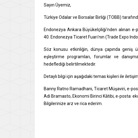
Sayın Üyemiz,
Türkiye Odalar ve Borsalar Birliği (TOBB) tarafın
Endonezya Ankara Büyükelçiliği'nden alınan e-
40. Endonezya Ticaret Fuarı'nın (Trade Expo Indon
Söz konusu etkinliğin, dünya çapında geniş ürü
eşleştirme programları, forumlar ve danışmanl
hedeflediği belirtilmektedir.
Detaylı bilgi için aşağıdaki temas kişileri ile ileti
Banny Ratno Ramadhani, Ticaret Müşaviri, e-pos
Adi Bramasto, Ekonomi Birinci Kâtibi, e-posta: 
Bilgilerinize arz ve rica ederim.
Say
İsme
Gene