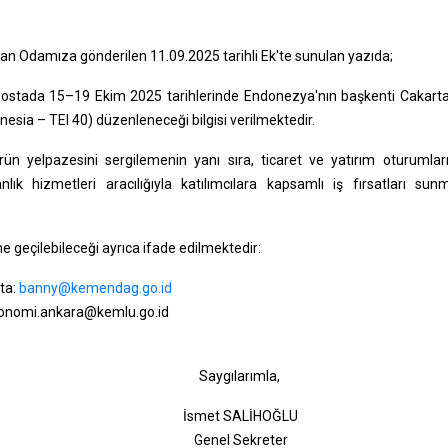
dan Odamıza gönderilen 11.09.2025 tarihli Ek'te sunulan yazıda;
postada 15–19 Ekim 2025 tarihlerinde Endonezya'nın başkenti Cakart
esia – TEI 40) düzenleneceği bilgisi verilmektedir.
n yelpazesini sergilemenin yanı sıra, ticaret ve yatırım oturumları
ık hizmetleri aracılığıyla katılımcılara kapsamlı iş fırsatları sun
şime geçilebileceği ayrıca ifade edilmektedir:
ta:
banny@kemendag.go.id
ekonomi.ankara@kemlu.go.id
gılarımla,
t SALİHOĞLU
l Sekreter