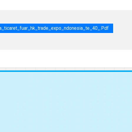
ticaret_fuar_hk_trade_expo_ndonesia_te_40_.pdf