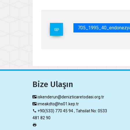
705_1995_40_endonezya_
Bize Ulaşın
iskenderun@denizticaretodasi.org.tr
imeakdto@hs01.kep.tr
+90(533) 770 45 94 , Tahsilat No: 0533
481 82 90