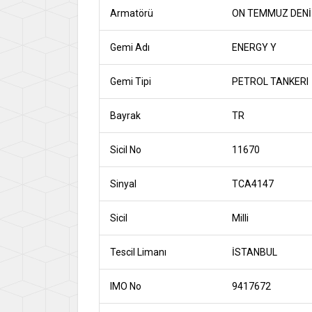
Armatörü
ON TEMMUZ DENİZ
Gemi Adı
ENERGY Y
Gemi Tipi
PETROL TANKERI
Bayrak
TR
Sicil No
11670
Sinyal
TCA4147
Sicil
Milli
Tescil Limanı
İSTANBUL
IMO No
9417672