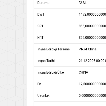
Durumu
FAAL
DWT
1472,800000000
GRT
855,0000000000
NRT
392,0000000000
İnşaa Edildiği Tersane
P.R.of China
İnşaa Tarihi
21.12.2006 00:00:
İnşaa Edildiği Ülke
CHINA
En
12,50000000000
Uzunluk
0,000000000000