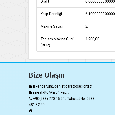
Draft
0,000000000000
Kalıp Derinliği
6,100000000000
Makine Sayısı
2
Toplam Makine Gücü
1.200,00
(BHP)
Bize Ulaşın
iskenderun@denizticaretodasi.org.tr
imeakdto@hs01.kep.tr
+90(533) 770 45 94 , Tahsilat No: 0533
481 82 90