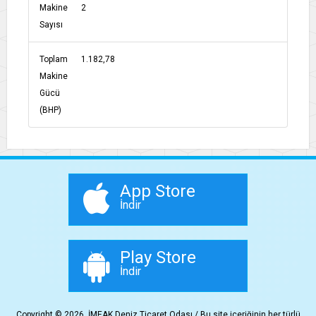
Makine
2
Sayısı
Toplam
1.182,78
Makine
Gücü
(BHP)
App Store
İndir
Play Store
İndir
Copyright © 2026, İMEAK Deniz Ticaret Odası / Bu site içeriğinin her türlü