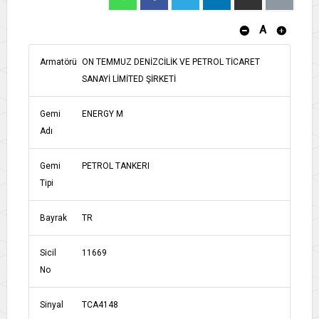
A
Armatörü
ON TEMMUZ DENİZCİLİK VE PETROL TİCARET
SANAYİ LİMİTED ŞİRKETİ
Gemi
ENERGY M
Adı
Gemi
PETROL TANKERI
Tipi
Bayrak
TR
Sicil
11669
No
Sinyal
TCA4148