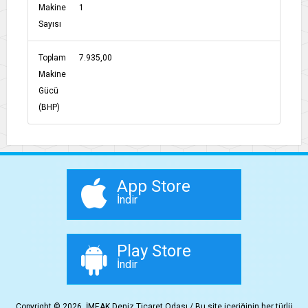
Makine
1
Sayısı
Toplam
7.935,00
Makine
Gücü
(BHP)
App Store
İndir
Play Store
İndir
Copyright © 2026, İMEAK Deniz Ticaret Odası / Bu site içeriğinin her türlü