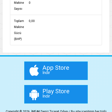
Makine
0
Sayısı
Toplam
0,00
Makine
Gücü
(BHP)
App Store
İndir
Play Store
İndir
Copyright © 2026, İMEAK Deniz Ticaret Odası / Bu site içeriğinin her türlü