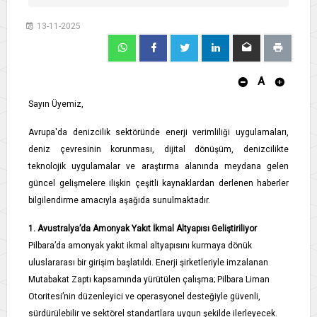
13-11-2025
A
Sayın Üyemiz,
Avrupa'da denizcilik sektöründe enerji verimliliği uygulamaları,
deniz çevresinin korunması, dijital dönüşüm, denizcilikte
teknolojik uygulamalar ve araştırma alanında meydana gelen
güncel gelişmelere ilişkin çeşitli kaynaklardan derlenen haberler
bilgilendirme amacıyla aşağıda sunulmaktadır.
1. Avustralya’da Amonyak Yakıt İkmal Altyapısı Geliştiriliyor
Pilbara’da amonyak yakıt ikmal altyapısını kurmaya dönük
uluslararası bir girişim başlatıldı. Enerji şirketleriyle imzalanan
Mutabakat Zaptı kapsamında yürütülen çalışma; Pilbara Liman
Otoritesi’nin düzenleyici ve operasyonel desteğiyle güvenli,
sürdürülebilir ve sektörel standartlara uygun şekilde ilerleyecek.