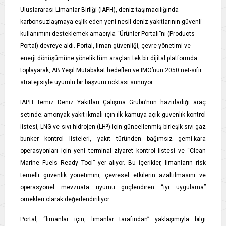
Uluslararası Limanlar Birliği (IAPH), deniz taşımacılığında
karbonsuzlaşmaya eşlik eden yeni nesil deniz yakıtlarının güvenli
kullanımını desteklemek amacıyla “Ürünler Portalı”nı (Products
Portal) devreye aldı. Portal, liman güvenliği, çevre yönetimi ve
enerji dönüşümüne yönelik tüm araçları tek bir dijital platformda
toplayarak, AB Yeşil Mutabakat hedefleri ve IMO’nun 2050 net-sıfır
stratejisiyle uyumlu bir başvuru noktası sunuyor.
IAPH Temiz Deniz Yakıtları Çalışma Grubu’nun hazırladığı araç
setinde; amonyak yakıt ikmali için ilk kamuya açık güvenlik kontrol
listesi, LNG ve sıvı hidrojen (LH²) için güncellenmiş birleşik sıvı gaz
bunker kontrol listeleri, yakıt türünden bağımsız gemi-kara
operasyonları için yeni terminal ziyaret kontrol listesi ve “Clean
Marine Fuels Ready Tool” yer alıyor. Bu içerikler, limanların risk
temelli güvenlik yönetimini, çevresel etkilerin azaltılmasını ve
operasyonel mevzuata uyumu güçlendiren “iyi uygulama”
örnekleri olarak değerlendiriliyor.
Portal, “limanlar için, limanlar tarafından” yaklaşımıyla bilgi