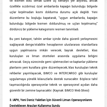
ve kısmen dolu olmak üzere üç senaryo yer alıyordu; ancak
özellikle sızdırmaz özel ambarlarda kapağın bulunduğu bölgede
uçlar kırpılmadan kısmi doldurma durumu açık değildi. Yeni
düzenleme bu boşluğu kapatarak, “uygun ambarlarda, kapağın
bulunduğu bölgede kısmen doldurulmuş ve uçları kırpılmamış”
dördüncü bir yükleme kategorisini resmen tanımladı.
Bu yeni kategori, tahılın ambar içinde daha güvenli yerleşmesini
sağlayarak denge/stabilite hesaplarının uluslararası standartlara
uygun yapılmasına imkân verecek; bayrak devletleri, klas
kuruluşları ve liman otoriteleri arasında uygulama birliğini
artıracak. Geçiş sürecinde gemi işletmecileri ve kaptanlar yükleme
planlarını yeni kurallara göre düzenleyecek; klas kuruluşları teknik
rehberler yayımlayacak, BIMCO ve INTERCARGO gibi kuruluşlar
uygulamaya yönelik kılavuzlarla destek sunacaktır. Böylece tahıl
taşımacılığında operasyonlar teknik ve operasyonel açıdan daha
güvenilir bir zemine taşınacaktır. (Kaynak: BIMCO Web Sitesi)
3. IAPH, Yeni Deniz Yakıtları İçin Güvenli Liman Operasyonlarını
Destekleyen Araçları Kullanıma Sundu