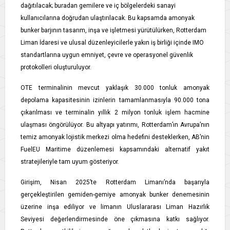
dağıtılacak; buradan gemilere ve iç bölgelerdeki sanayi
kullanıcılarına doğrudan ulaştırılacak. Bu kapsamda amonyak
bunker barjının tasarım, inşa ve işletmesi yürütülürken, Rotterdam
Liman İdaresi ve ulusal düzenleyicilerle yakın iş birliği içinde IMO
standartlarına uygun emniyet, çevre ve operasyonel güvenlik
protokolleri oluşturuluyor.
OTE terminalinin mevcut yaklaşık 30.000 tonluk amonyak
depolama kapasitesinin izinlerin tamamlanmasıyla 90.000 tona
çıkarılması ve terminalin yıllık 2 milyon tonluk işlem hacmine
ulaşması öngörülüyor. Bu altyapı yatırımı, Rotterdam’ın Avrupa’nın
temiz amonyak lojistik merkezi olma hedefini desteklerken, AB’nin
FuelEU Maritime düzenlemesi kapsamındaki alternatif yakıt
stratejileriyle tam uyum gösteriyor.
Girişim, Nisan 2025’te Rotterdam Limanı’nda başarıyla
gerçekleştirilen gemiden-gemiye amonyak bunker denemesinin
üzerine inşa ediliyor ve limanın Uluslararası Liman Hazırlık
Seviyesi değerlendirmesinde öne çıkmasına katkı sağlıyor.