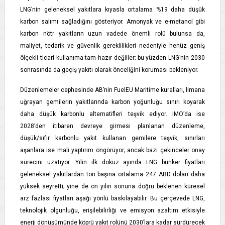
LNG’nin geleneksel yakıtlara kıyasla ortalama %19 daha düşük
karbon salımı sağladığını gösteriyor. Amonyak ve e-metanol gibi
karbon nötr yakıtların uzun vadede önemli rolü bulunsa da,
maliyet, tedarik ve güvenlik gereklilikleri nedeniyle henüz geniş
ölçekli ticari kullanıma tam hazır değiller; bu yüzden LNG’nin 2030
sonrasında da geçiş yakıtı olarak önceliğini koruması bekleniyor.
Düzenlemeler cephesinde AB’nin FuelEU Maritime kuralları, limana
uğrayan gemilerin yakıtlarında karbon yoğunluğu sınırı koyarak
daha düşük karbonlu alternatifleri teşvik ediyor. IMO’da ise
2028’den itibaren devreye girmesi planlanan düzenleme,
düşük/sıfır karbonlu yakıt kullanan gemilere teşvik, sınırları
aşanlara ise mali yaptırım öngörüyor; ancak bazı çekinceler onay
sürecini uzatıyor. Yılın ilk dokuz ayında LNG bunker fiyatları
geleneksel yakıtlardan ton başına ortalama 247 ABD doları daha
yüksek seyretti; yine de on yılın sonuna doğru beklenen küresel
arz fazlası fiyatları aşağı yönlü baskılayabilir. Bu çerçevede LNG,
teknolojik olgunluğu, erişilebilirliği ve emisyon azaltım etkisiyle
enerji dönüşümünde köprü yakıt rolünü 2030’lara kadar sürdürecek