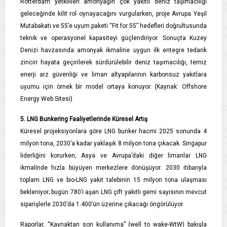
Rotterdam yetkilileri amonyağın çok yakıtlı deniz taşımacılığı
geleceğinde kilit rol oynayacağını vurgularken, proje Avrupa Yeşil
Mutabakatı ve 55’e uyum paketi “Fit for 55” hedefleri doğrultusunda
teknik ve operasyonel kapasiteyi güçlendiriyor. Sonuçta Kuzey
Denizi havzasında amonyak ikmaline uygun ilk entegre tedarik
zinciri hayata geçirilerek sürdürülebilir deniz taşımacılığı, temiz
enerji arz güvenliği ve liman altyapılarının karbonsuz yakıtlara
uyumu için örnek bir model ortaya konuyor. (Kaynak: Offshore
Energy Web Sitesi)
5. LNG Bunkering Faaliyetlerinde Küresel Artış
Küresel projeksiyonlara göre LNG bunker hacmi 2025 sonunda 4
milyon tona, 2030’a kadar yaklaşık 8 milyon tona çıkacak. Singapur
liderliğini korurken, Asya ve Avrupa’daki diğer limanlar LNG
ikmalinde hızla büyüyen merkezlere dönüşüyor. 2030 itibarıyla
toplam LNG ve bio-LNG yakıt talebinin 15 milyon tona ulaşması
bekleniyor; bugün 780’i aşan LNG çift yakıtlı gemi sayısının mevcut
siparişlerle 2030’da 1.400’ün üzerine çıkacağı öngörülüyor.
Raporlar, “Kaynaktan son kullanıma” (well to wake-WtW) bakışla