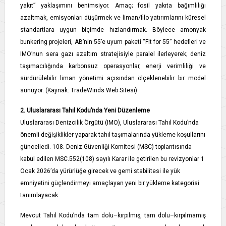
yakıt” yaklaşımını benimsiyor. Amaç; fosil yakıta bağımlılığı
azaltmak, emisyonları düşürmek ve liman/filo yatırımlarını küresel
standartlara uygun biçimde hızlandırmak. Böylece amonyak
bunkering projeleri, AB’nin 55’e uyum paketi “Fit for 55” hedefleri ve
IMO’nun sera gazı azaltım stratejisiyle paralel ilerleyerek; deniz
taşımacılığında karbonsuz operasyonlar, enerji verimliliği ve
sürdürülebilir liman yönetimi açısından ölçeklenebilir bir model
sunuyor. (Kaynak: TradeWinds Web Sitesi)
2. Uluslararası Tahıl Kodu’nda Yeni Düzenleme
Uluslararası Denizcilik Örgütü (IMO), Uluslararası Tahıl Kodu’nda
önemli değişiklikler yaparak tahıl taşımalarında yükleme koşullarını
güncelledi. 108. Deniz Güvenliği Komitesi (MSC) toplantısında
kabul edilen MSC.552(108) sayılı Karar ile getirilen bu revizyonlar 1
Ocak 2026’da yürürlüğe girecek ve gemi stabilitesi ile yük
emniyetini güçlendirmeyi amaçlayan yeni bir yükleme kategorisi
tanımlayacak.
Mevcut Tahıl Kodu’nda tam dolu–kırpılmış, tam dolu–kırpılmamış