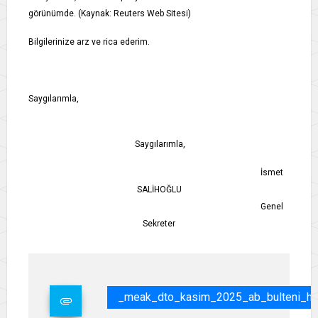
görünümde. (Kaynak: Reuters Web Sitesi)
Bilgilerinize arz ve rica ederim.
Saygılarımla,
Saygılarımla,
İsmet
SALİHOĞLU
Genel
Sekreter
_meak_dto_kasim_2025_ab_bulteni_hk