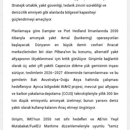
Stratejik ortaklık, yakıt güvenliği, tedarik zinciri sürekliliği ve
denizcilik emniyeti gibi alanlarda bölgesel kapasiteyi
güçlendirmeyi amaçlıyor.
Planlamaya göre Dampier ve Port Hedland limanlarında 2030
itibarıyla amonyak yakıt ikmal (bunkering) operasyonları
başlayacak. Dünyanın en büyük demir cevheri ihracat
merkezlerinden biri olan Pilbara’nın bu konumu, alternatif yakıt
altyapısının ölçeklenmesi için kritik görülüyor. Girişimle bağlantılı
olarak üç adet çift yakıtlı Capesize dökme yük gemisinin inşası
sürüyor; teslimlerin 2026–2027 döneminde tamamlanması ve bu
gemilerin Batı Avustralya–Doğu Asya hattında çalışması
hedefleniyor. Ayrıca bölgedeki WAH2 projesi, mevcut gaz altyapısı
ve karbon yakalama-depolama (CCUS) teknolojileriyle yıllık 300 bin
ton düşük emisyonlu amonyak üretmeyi; bunun yarısını deniz
yakıtı olarak kullanıp kalanını ihraç etmeyi öngörüyor.
Girişim, IMO’nun 2050 net sıfır hedefleri ve AB’nin Yeşil
Mutabakat/FuelEU Maritime düzenlemeleriyle uyumlu “temiz