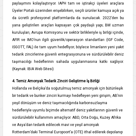
paylaşımını kolaylaştırıyor. IAPH tam ve iştirakçi üyeleri araçlara
Üyeler Portalı üzerinden erişebilirken, seçili ürünler kamuya açık ya
da ücretli profesyonel platformlarda da sunulacak. 2022’den bu
yana geliştirilen araçları kapsayan çok paydaşlı yapı; BM uzman
kuruluşları, Avrupa Komisyonu ve sektör birlikleriyle iş birliği içinde,
AFIR ve IMO’nun ilgili güvenlik/operasyon standartları (IGF Code,
ISGOTT, FAL) ile tam uyum hedefliyor; böylece limanların yeni yakıt
tedarik zincirlerine güvenli entegrasyonuna ve sürdürülebilir deniz
taşımacılığı hedeflerinin sahada uygulanmasına katkı sağlıyor.
(Kaynak: IBIA Web Sitesi)
4. Temiz Amonyak Tedarik Zinciri Geliştirme İş Birliği
Hollanda ve Belçika’da soğutulmuş temiz amonyak için bütünleşik
bir tedarik ve bunker zinciri kurmayı hedefleyen yeni girişim, AB’nin
yeşil dönüşüm ve deniz taşımacılığında karbonsuzlaşma
hedefleriyle uyumlu biçimde alternatif deniz yakıtlarının güvenli ve
sürdürülebilir kullanımını amaçlıyor. ABD, Orta Doğu, Kuzey Afrika
ve Asya’dan tedarik edilecek mavi ve yeşil amonyak
Rotterdam’daki Terminal Europoort’a (OTE) ithal edilerek depolanıp