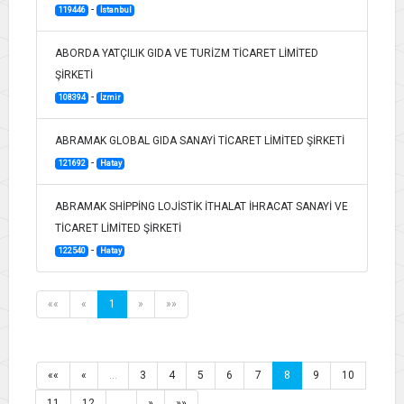
-
119446
İstanbul
ABORDA YATÇILIK GIDA VE TURİZM TİCARET LİMİTED
ŞİRKETİ
-
108394
İzmir
ABRAMAK GLOBAL GIDA SANAYİ TİCARET LİMİTED ŞİRKETİ
-
121692
Hatay
ABRAMAK SHİPPİNG LOJİSTİK İTHALAT İHRACAT SANAYİ VE
TİCARET LİMİTED ŞİRKETİ
-
122540
Hatay
««
«
1
»
»»
««
«
…
3
4
5
6
7
8
9
10
11
12
…
»
»»