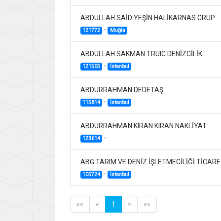
ABDULLAH SAİD YEŞİN HALİKARNAS GRUP
-
121772
Muğla
ABDULLAH SAKMAN TRUIC DENİZCİLİK
-
121505
İstanbul
ABDURRAHMAN DEDETAŞ
-
115814
İstanbul
ABDURRAHMAN KIRAN KIRAN NAKLİYAT
-
123614
ABG TARIM VE DENİZ İŞLETMECİLİĞİ TİCAR
-
105724
İstanbul
««
«
1
»
»»