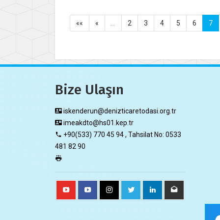
««
«
…
2
3
4
5
6
7
Bize Ulaşın
iskenderun@denizticaretodasi.org.tr
imeakdto@hs01.kep.tr
+90(533) 770 45 94 , Tahsilat No: 0533
481 82 90