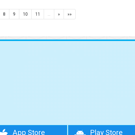
8
9
10
11
…
»
»»
App Store
Play Store