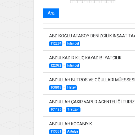
Ara
ABDİKOĞLU ATASOY DENİZCİLİK İNŞAAT TAA
-
112284
İstanbul
ABDULKADİR KILIÇ KAYADİBİ YATÇILIK
-
122092
İstanbul
ABDULLAH BUTROS VE OĞULLARI MÜESSESE
-
100815
Hatay
ABDULLAH ÇAKIR VAPUR ACENTELİĞİ TURİZM
-
101126
Trabzon
ABDULLAH KOCABIYIK
-
113551
Antalya