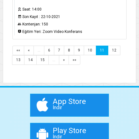
Saat: 14:00
Son Kayıt : 22-10-2021
Kontenjan: 150
Eğitim Yeri: Zoom Video Konferans
««
«
…
6
7
8
9
10
11
12
13
14
15
…
»
»»
App Store
İndir
Play Store
İndir