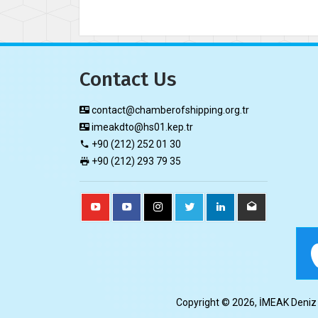
Contact Us
contact@chamberofshipping.org.tr
imeakdto@hs01.kep.tr
+90 (212) 252 01 30
+90 (212) 293 79 35
Copyright © 2026, İMEAK Deniz Tic