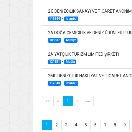
2 E DENİZCİLİK SANAYİ VE TİCARET ANONİM
-
115564
İstanbul
2A DOĞA GEMİCİLİK VE DENİZ ÜRÜNLERİ TUR
-
103337
Antalya
2A YATÇILIK TURİZM LİMİTED ŞİRKETİ
-
121551
Muğla
2MC DENİZCİLİK NAKLİYAT VE TİCARET ANO
-
117543
İstanbul
««
«
1
»
»»
1
2
3
4
5
6
7
8
9