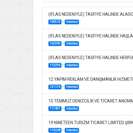
(İFLAS NEDENİYLE) TASFİYE HALİNDE ALASO
-
109519
İstanbul
(İFLAS NEDENİYLE) TASFİYE HALİNDE HAŞL
-
102349
İstanbul
(İFLAS NEDENİYLE) TASFİYE HALİNDE HERFU
-
113296
İstanbul
12 YAPIM REKLAM VE DANIŞMANLIK HİZMETL
-
121176
İstanbul
15 TEMMUZ DENİZCİLİK VE TİCARET ANONİM
-
117497
İstanbul
19 NİNETEEN TURİZM TİCARET LİMİTED ŞİR
-
119208
İstanbul