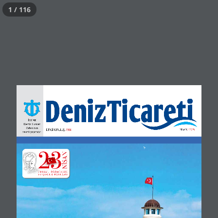
1 / 116
İMEAK 
Deniz Ticaret 
Odası’nın 
NİSAN / 2026
DERGİ KURULUŞ:
 1984
resmi yayınıdır.